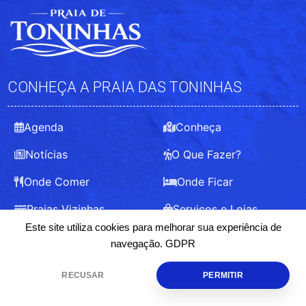
CONHEÇA A PRAIA DAS TONINHAS
Agenda
Conheça
Notícias
O Que Fazer?
Onde Comer
Onde Ficar
Praias Vizinhas
Serviços e Lojas
Este site utiliza cookies para melhorar sua experiência de
navegação.
GDPR
Sobre
Equipe
Contato
Anuncie
© 2025-2026
Política
Termos
RECUSAR
PERMITIR
HOME
CHEGAR
FAZER
COMER
FICAR