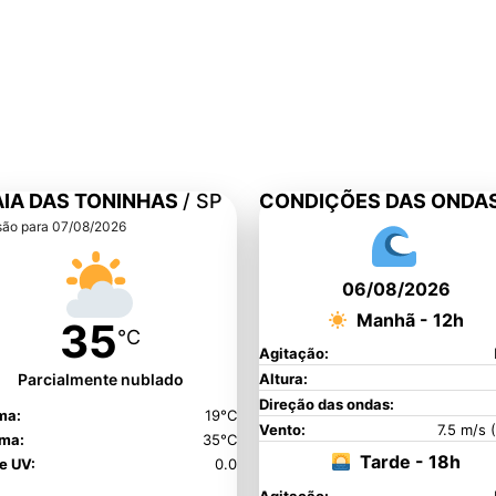
Previsão do Tempo
Praia das Toninhas
IA DAS TONINHAS
/ SP
CONDIÇÕES DAS ONDA
são para 07/08/2026
06/08/2026
Manhã - 12h
35
°C
Agitação:
Parcialmente nublado
Altura:
Direção das ondas:
ma:
19°C
Vento:
7.5 m/s 
ma:
35°C
Tarde - 18h
e UV:
0.0
Agitação: