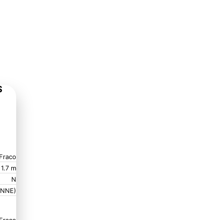
S
Fraco
1.7 m
N
(NNE)
Fraco