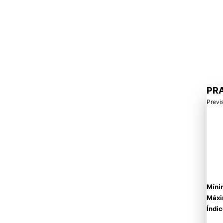
PRA
Previ
Míni
Máxi
Índic